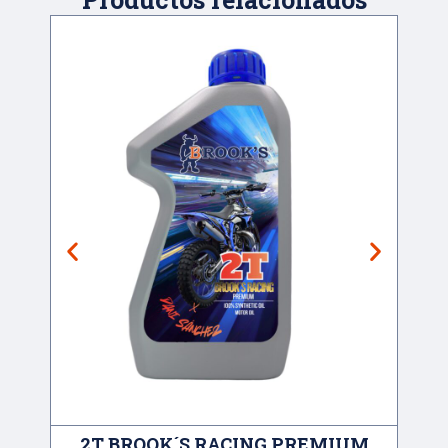
2T BROOK´S RACING PREMIUM
A