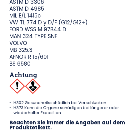
ASTM D 3306
ASTM D 4985
MIL E/L 1415c
VW TL 774 D y D/F (G12/G12+)
FORD WSS M 97B44 D
MAN 324 TYPE SNF
VOLVO
MB 325.3
AFNOR R 15/601
BS 6580
Achtung
H302 Gesundheitsschädlich bei Verschlucken.
H373 Kann die Organe schädigen bei längerer oder
wiederholter Exposition.
Beachten Sie immer die Angaben auf dem
Produktetikett.