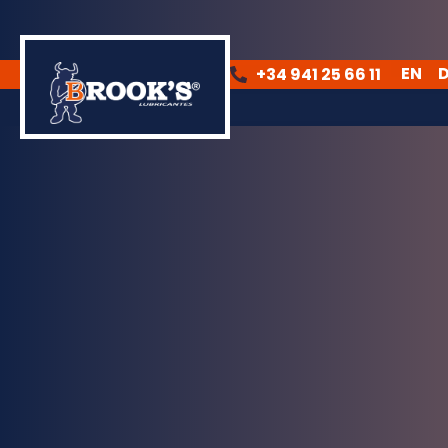
EN
+34 941 25 66 11
EN
DE